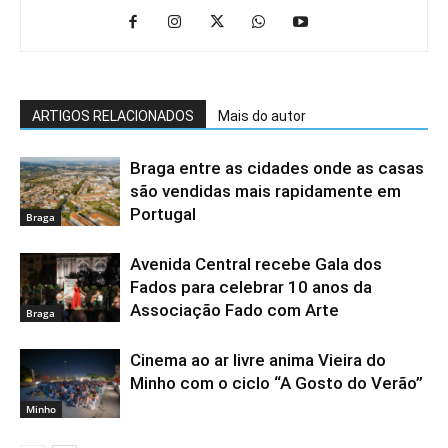
ARTIGOS RELACIONADOS
Mais do autor
Braga entre as cidades onde as casas
são vendidas mais rapidamente em
Portugal
Braga
Avenida Central recebe Gala dos
Fados para celebrar 10 anos da
Associação Fado com Arte
Braga
Cinema ao ar livre anima Vieira do
Minho com o ciclo “A Gosto do Verão”
Minho