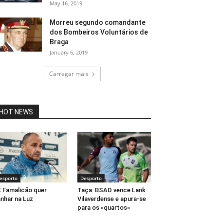
May 16, 2019
Morreu segundo comandante
dos Bombeiros Voluntários de
Braga
January 6, 2019
Carregar mais
HOT NEWS
esporto
Desporto
 Famalicão quer
Taça: BSAD vence Lank
nhar na Luz
Vilaverdense e apura-se
para os «quartos»