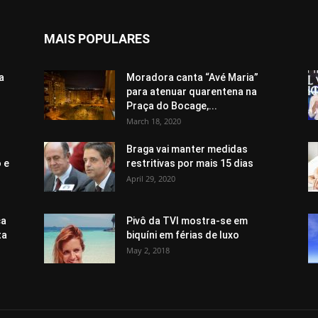
MAIS POPULARES
a
Moradora canta “Avé Maria”
para atenuar quarentena na
Praça do Bocage,...
March 18, 2020
Braga vai manter medidas
 e
restritivas por mais 15 dias
April 29, 2020
ça
Pivô da TVI mostra-se em
ta
biquíni em férias de luxo
May 2, 2018