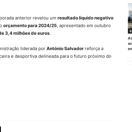
mporada anterior revelou um
resultado líquido negativo
 o
orçamento para 2024/25
, apresentado em outubro
B
de 3,4 milhões de euros
.
Ad
ac
istração liderada por
António Salvador
reforça a
em
nceira e desportiva delineada para o futuro próximo do