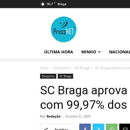
C
30.7
Braga
PressNET
ÚLTIMA HORA
MINHO
NACIONA
Início
Desporto
SC Braga
SC Braga aprova con
Desporto
SC Braga
SC Braga aprova
com 99,97% dos
Por
Redação
-
October 21, 2025
Partihar