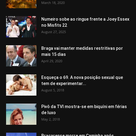
March 18, 2020
Numeiro sobe ao ringue frente a Joey Essex
no Misfits 22
August 27, 2025
Braga vai manter medidas restritivas por
mais 15 dias
April 29, 2020
Esqueça o 69. A nova posição sexual que
tem de experimentar...
August 5, 2018
Pivô da TVI mostra-se em biquíni em férias
de luxo
May 2, 2018
Bracarense morre em Caminha após