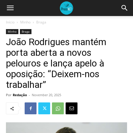
Início
Minho
Braga
Minho
Braga
João Rodrigues mantém
porta aberta a novos
pelouros e lança apelo à
oposição: “Deixem-nos
trabalhar”
Por
Redação
-
November 20, 2025