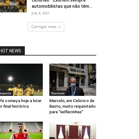
ciclistas. “Existem sempre
automobilistas que não têm...
July 4, 2021
Carregar mais
HOT NEWS
esporto
Nacional
fe começa hoje a lutar
Marcelo, em Celorico de
r final histórica
Basto, muito requisitado
para “selfiezinhas”