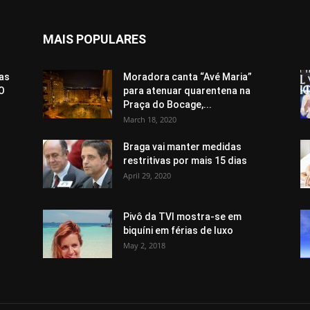
MAIS POPULARES
pas
Moradora canta “Avé Maria”
“O
para atenuar quarentena na
Praça do Bocage,...
March 18, 2020
Braga vai manter medidas
restritivas por mais 15 dias
April 29, 2020
Pivô da TVI mostra-se em
biquíni em férias de luxo
May 2, 2018