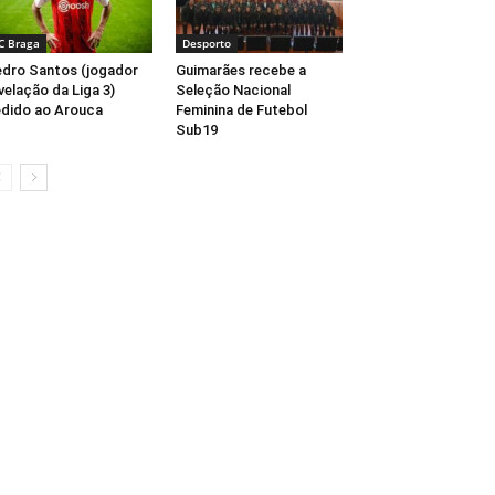
C Braga
Desporto
dro Santos (jogador
Guimarães recebe a
velação da Liga 3)
Seleção Nacional
dido ao Arouca
Feminina de Futebol
Sub19