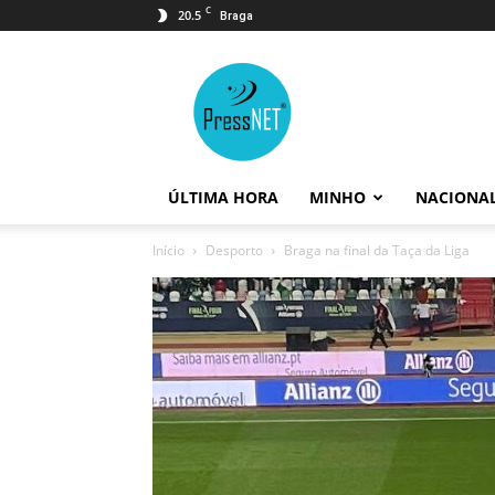
C
20.5
Braga
PressNET
ÚLTIMA HORA
MINHO
NACIONA
Início
Desporto
Braga na final da Taça da Liga