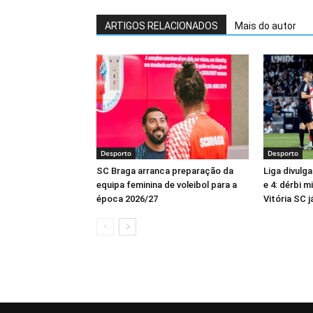
ARTIGOS RELACIONADOS
Mais do autor
Desporto
Desporto
SC Braga arranca preparação da
Liga divulga
equipa feminina de voleibol para a
e 4: dérbi 
época 2026/27
Vitória SC 