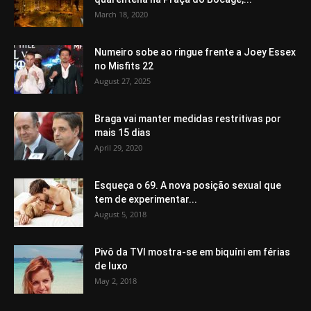
March 18, 2020
Numeiro sobe ao ringue frente a Joey Essex
no Misfits 22
August 27, 2025
Braga vai manter medidas restritivas por
mais 15 dias
April 29, 2020
Esqueça o 69. A nova posição sexual que
tem de experimentar...
August 5, 2018
Pivô da TVI mostra-se em biquíni em férias
de luxo
May 2, 2018