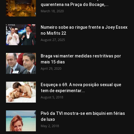
quarentena na Praça do Bocage,...
March 18, 2020
Numeiro sobe ao ringue frente a Joey Essex
no Misfits 22
August 27, 2025
Braga vai manter medidas restritivas por
mais 15 dias
April 29, 2020
Esqueça o 69. A nova posição sexual que
tem de experimentar...
August 5, 2018
Pivô da TVI mostra-se em biquíni em férias
de luxo
May 2, 2018