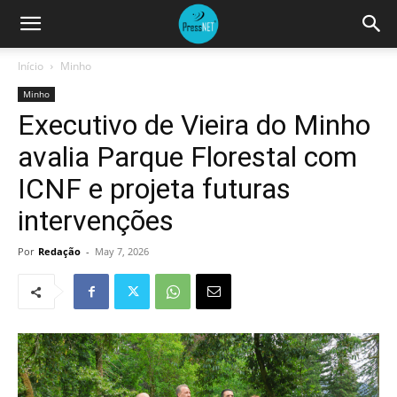
Início
Minho
Minho
Executivo de Vieira do Minho
avalia Parque Florestal com
ICNF e projeta futuras
intervenções
Por
Redação
-
May 7, 2026