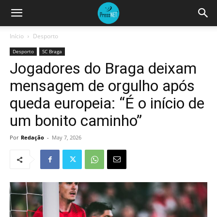
Início
Desporto
Desporto
SC Braga
Jogadores do Braga deixam
mensagem de orgulho após
queda europeia: “É o início de
um bonito caminho”
Por
Redação
-
May 7, 2026