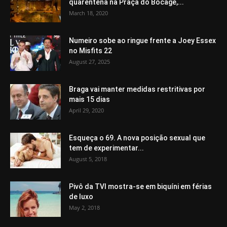
quarentena na Praça do Bocage,...
March 18, 2020
Numeiro sobe ao ringue frente a Joey Essex
no Misfits 22
August 27, 2025
Braga vai manter medidas restritivas por
mais 15 dias
April 29, 2020
Esqueça o 69. A nova posição sexual que
tem de experimentar...
August 5, 2018
Pivô da TVI mostra-se em biquíni em férias
de luxo
May 2, 2018