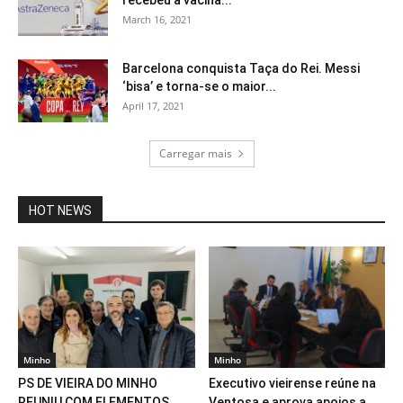
recebeu a vacina...
March 16, 2021
Barcelona conquista Taça do Rei. Messi
‘bisa’ e torna-se o maior...
April 17, 2021
Carregar mais
HOT NEWS
Minho
Minho
PS DE VIEIRA DO MINHO
Executivo vieirense reúne na
REUNIU COM ELEMENTOS
Ventosa e aprova apoios a