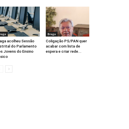
raga
Braga
aga acolheu Sessão
Coligação PS/PAN quer
strital do Parlamento
acabar com lista de
s Jovens do Ensino
espera e criar rede...
sico