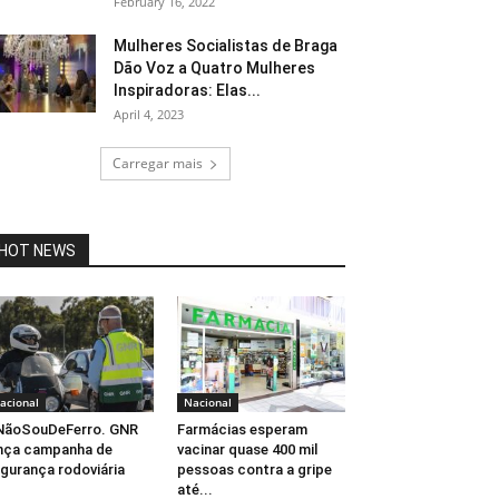
February 16, 2022
Mulheres Socialistas de Braga
Dão Voz a Quatro Mulheres
Inspiradoras: Elas...
April 4, 2023
Carregar mais
HOT NEWS
acional
Nacional
NãoSouDeFerro. GNR
Farmácias esperam
nça campanha de
vacinar quase 400 mil
gurança rodoviária
pessoas contra a gripe
até...