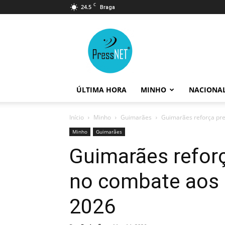
C
24.5
Braga
PressNET
ÚLTIMA HORA
MINHO
NACIONA
Início
Minho
Guimarães
Guimarães reforça pre
Minho
Guimarães
Guimarães refor
no combate aos i
2026