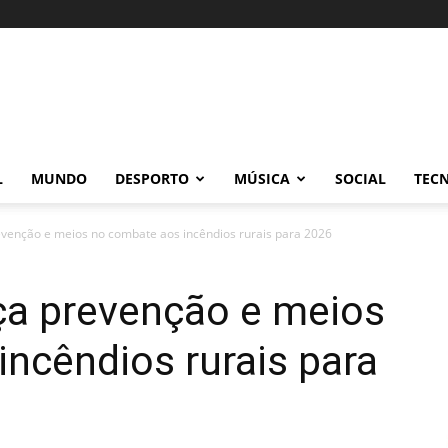
L
MUNDO
DESPORTO
MÚSICA
SOCIAL
TEC
venção e meios no combate aos incêndios rurais para 2026
ça prevenção e meios
ncêndios rurais para