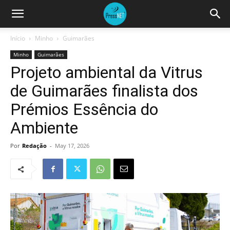
Início
Minho
Guimarães
Minho
Guimarães
Projeto ambiental da Vitrus
de Guimarães finalista dos
Prémios Essência do
Ambiente
Por
Redação
-
May 17, 2026