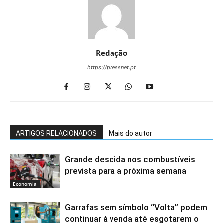
Redação
https://pressnet.pt
ARTIGOS RELACIONADOS
Mais do autor
Grande descida nos combustíveis
prevista para a próxima semana
Economia
Garrafas sem símbolo “Volta” podem
continuar à venda até esgotarem o