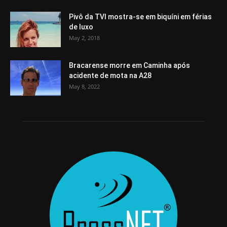
Pivô da TVI mostra-se em biquíni em férias
de luxo
May 2, 2018
Bracarense morre em Caminha após
acidente de mota na A28
May 8, 2022