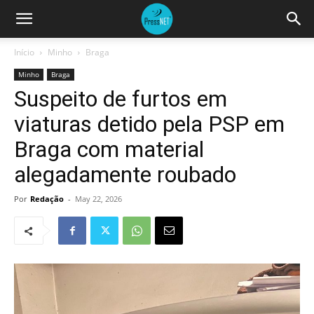
Início
Minho
Braga
Minho
Braga
Suspeito de furtos em
viaturas detido pela PSP em
Braga com material
alegadamente roubado
Por
Redação
-
May 22, 2026