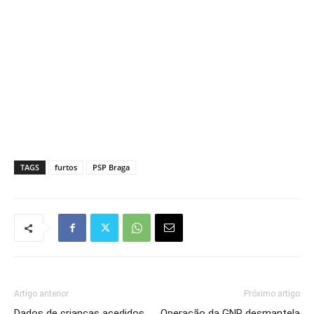
TAGS
furtos
PSP Braga
Artigo anterior
Próximo artigo
Dados de crianças acedidos
Operação da GNR desmantela