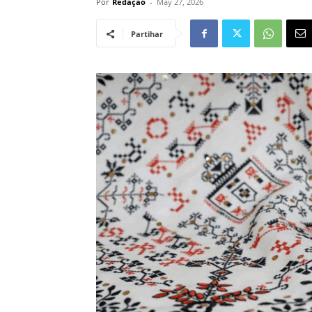
Por
Redação
-
May 27, 2026
Partihar