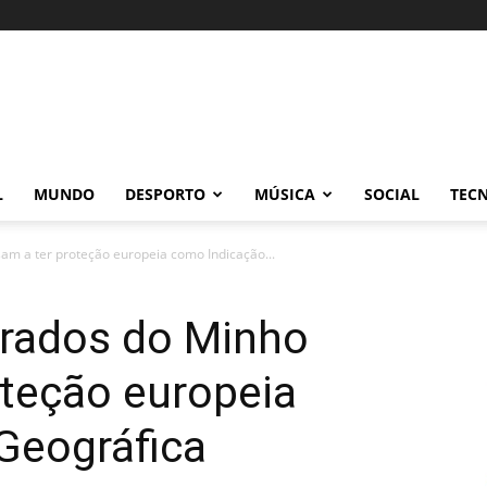
L
MUNDO
DESPORTO
MÚSICA
SOCIAL
TEC
m a ter proteção europeia como Indicação...
rados do Minho
oteção europeia
Geográfica