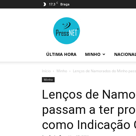
C
17.3
Braga
PressNET
ÚLTIMA HORA
MINHO
NACIONA
Início
Minho
Lenços de Namorados do Minho passa
Minho
Lenços de Namo
passam a ter pr
como Indicação 