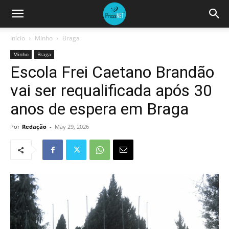
Início
Minho
Braga
Minho
Braga
Escola Frei Caetano Brandão
vai ser requalificada após 30
anos de espera em Braga
Por
Redação
-
May 29, 2026