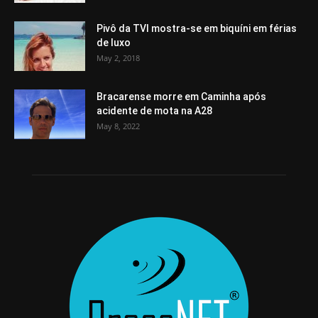
Pivô da TVI mostra-se em biquíni em férias
de luxo
May 2, 2018
Bracarense morre em Caminha após
acidente de mota na A28
May 8, 2022