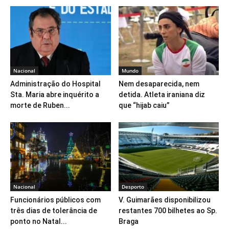
Nacional
Mundo
Administração do Hospital
Nem desaparecida, nem
Sta. Maria abre inquérito a
detida. Atleta iraniana diz
morte de Ruben...
que “hijab caiu”
Nacional
Desporto
Funcionários públicos com
V. Guimarães disponibilizou
três dias de tolerância de
restantes 700 bilhetes ao Sp.
ponto no Natal...
Braga