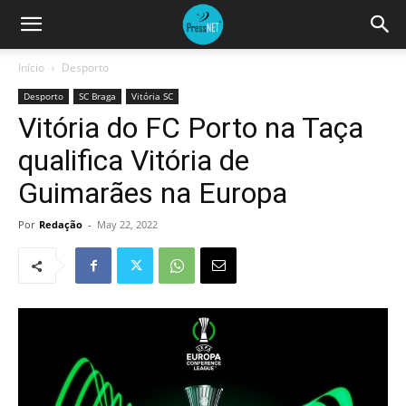
Início
Desporto
Desporto
SC Braga
Vitória SC
Vitória do FC Porto na Taça
qualifica Vitória de
Guimarães na Europa
Por
Redação
-
May 22, 2022