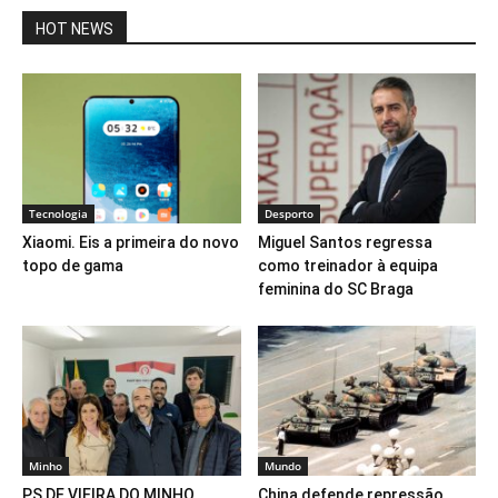
HOT NEWS
Tecnologia
Desporto
Xiaomi. Eis a primeira do novo
Miguel Santos regressa
topo de gama
como treinador à equipa
feminina do SC Braga
Minho
Mundo
PS DE VIEIRA DO MINHO
China defende repressão