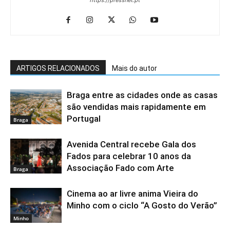
ARTIGOS RELACIONADOS
Mais do autor
Braga entre as cidades onde as casas
são vendidas mais rapidamente em
Portugal
Braga
Avenida Central recebe Gala dos
Fados para celebrar 10 anos da
Associação Fado com Arte
Braga
Cinema ao ar livre anima Vieira do
Minho com o ciclo “A Gosto do Verão”
Minho