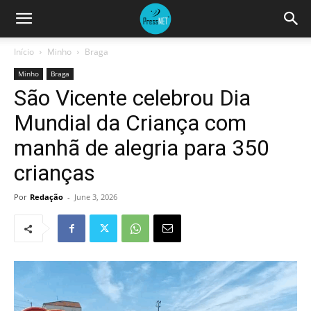
Início
Minho
Braga
Minho
Braga
São Vicente celebrou Dia
Mundial da Criança com
manhã de alegria para 350
crianças
Por
Redação
-
June 3, 2026