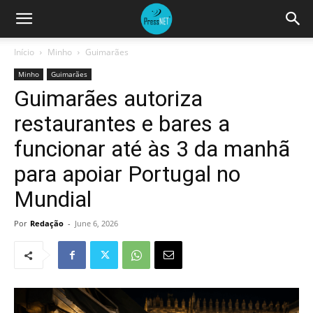
Início
Minho
Guimarães
Minho
Guimarães
Guimarães autoriza
restaurantes e bares a
funcionar até às 3 da manhã
para apoiar Portugal no
Mundial
Por
Redação
-
June 6, 2026