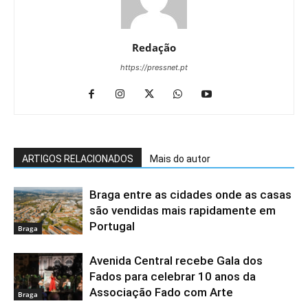
Redação
https://pressnet.pt
ARTIGOS RELACIONADOS
Mais do autor
Braga entre as cidades onde as casas
são vendidas mais rapidamente em
Portugal
Braga
Avenida Central recebe Gala dos
Fados para celebrar 10 anos da
Associação Fado com Arte
Braga