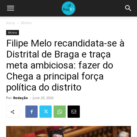
Início
Minho
Minho
Filipe Melo recandidata-se à
Distrital de Braga e traça
meta ambiciosa: fazer do
Chega a principal força
política do distrito
Por
Redação
-
June 20, 2026