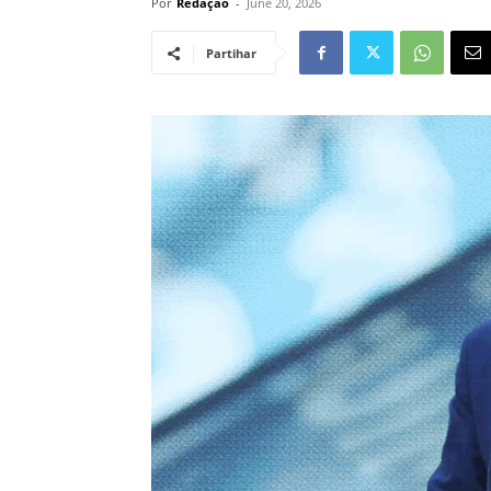
Por
Redação
-
June 20, 2026
Partihar