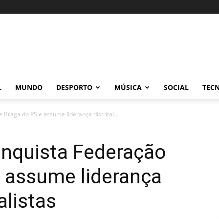
L
MUNDO
DESPORTO
MÚSICA
SOCIAL
TEC
 Braga do PS e assume liderança distrital...
onquista Federação
e assume liderança
alistas