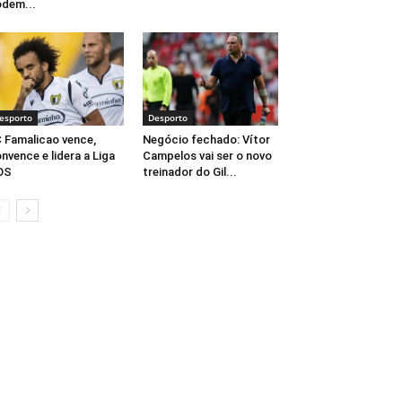
dem...
esporto
Desporto
 Famalicao vence,
Negócio fechado: Vítor
nvence e lidera a Liga
Campelos vai ser o novo
OS
treinador do Gil...