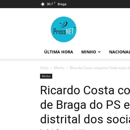
C
30.7
Braga
PressNET
ÚLTIMA HORA
MINHO
NACIONA
Início
Minho
Ricardo Costa conquista Federação de
Minho
Ricardo Costa c
de Braga do PS 
distrital dos soci