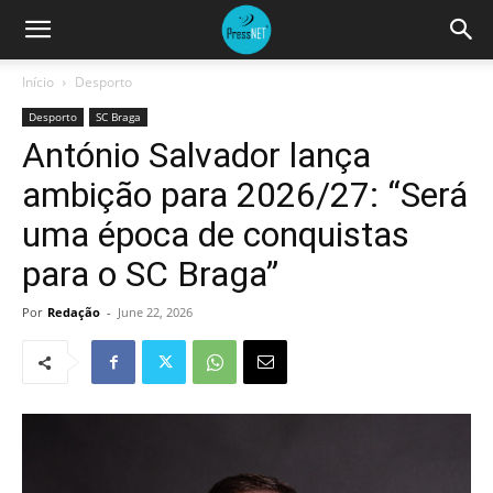
Início
Desporto
Desporto
SC Braga
António Salvador lança
ambição para 2026/27: “Será
uma época de conquistas
para o SC Braga”
Por
Redação
-
June 22, 2026