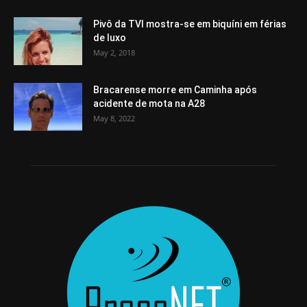
Pivô da TVI mostra-se em biquíni em férias
de luxo
May 2, 2018
Bracarense morre em Caminha após
acidente de mota na A28
May 8, 2022