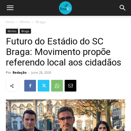
Início
Minho
Braga
Minho
Braga
Futuro do Estádio do SC
Braga: Movimento propõe
referendo local aos cidadãos
Por
Redação
-
June 28, 2026