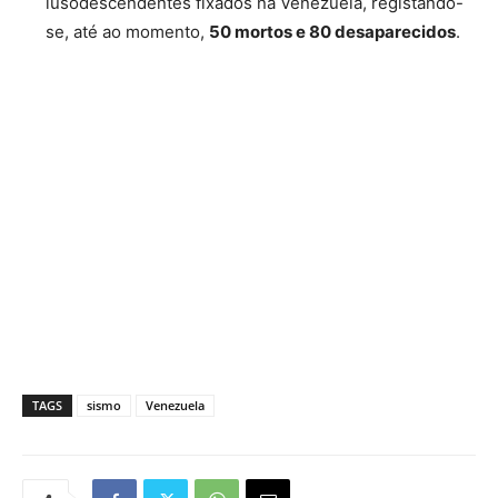
lusodescendentes fixados na Venezuela, registando-
se, até ao momento,
50 mortos e 80 desaparecidos
.
TAGS
sismo
Venezuela