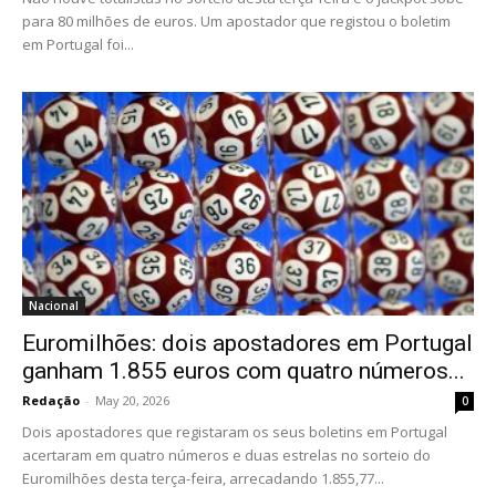
para 80 milhões de euros. Um apostador que registou o boletim
em Portugal foi...
Nacional
Euromilhões: dois apostadores em Portugal
ganham 1.855 euros com quatro números...
Redação
-
May 20, 2026
0
Dois apostadores que registaram os seus boletins em Portugal
acertaram em quatro números e duas estrelas no sorteio do
Euromilhões desta terça-feira, arrecadando 1.855,77...