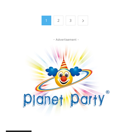
1
2
3
- Advertisement -