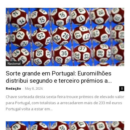
Nacional
Sorte grande em Portugal: Euromilhões
distribui segundo e terceiro prémios a...
Redação
-
May 8, 2026
0
Chave sorteada desta sexta-feira trouxe prémios de elevado valor
para Portugal, com totalistas a arrecadarem mais de 233 mil euros
Portugal volta a estar em...