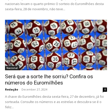
nacionais levam o quarto prémio O sorteio do Euromilhões desta
sexta-feira, 28 de novembro, não teve...
Nacional
Será que a sorte lhe sorriu? Confira os
números do Euromilhões
Redação
-
December 27, 2024
0
A chave do Euromilhões desta sexta-feira, 27 de dezembro, já foi
sorteada. Consulte os números e as estrelas e descubra se é o
feliz...