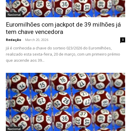
Nacional
Euromilhões com jackpot de 39 milhões já
tem chave vencedora
Redação
-
March 20, 2026
0
Já é conhecida a chave do sorteio 023/2026 do Euromilhões,
realizado esta sexta-feira, 20 de março, com um primeiro prémio
que ascende aos 39...
Nacional