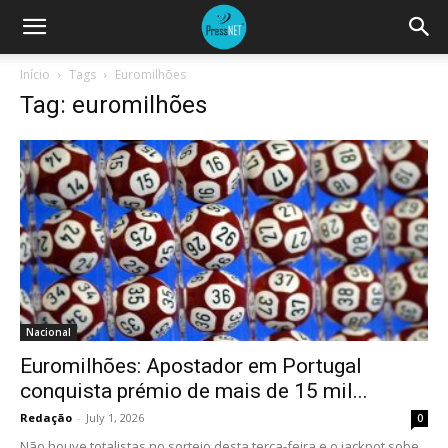
Início
Tags
Euromilhões
Tag: euromilhões
Nacional
Euromilhões: Apostador em Portugal
conquista prémio de mais de 15 mil...
Redação
-
July 1, 2026
0
Não houve totalistas no sorteio desta terça-feira e o jackpot sobe