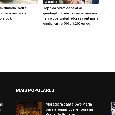
Economia
m símbolo “Volta”
Topo da pirâmide salarial
nuar à venda até
quadruplicou em dez anos, mas um
o stock
terço dos trabalhadores continua a
ganhar entre 900 e 1.200 euros
MAIS POPULARES
ns
Moradora canta “Avé Maria”
m
para atenuar quarentena na
Praça do Bocage,...