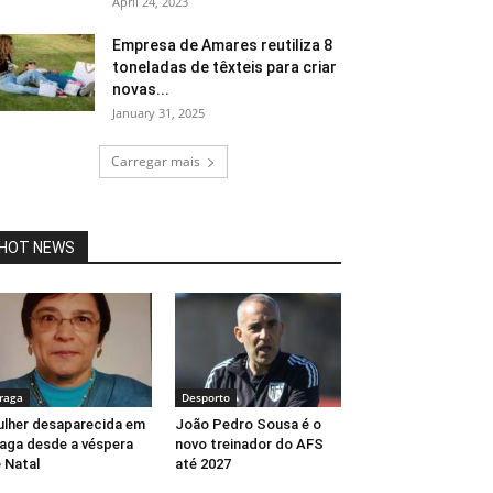
April 24, 2023
Empresa de Amares reutiliza 8
toneladas de têxteis para criar
novas...
January 31, 2025
Carregar mais
HOT NEWS
raga
Desporto
lher desaparecida em
João Pedro Sousa é o
aga desde a véspera
novo treinador do AFS
 Natal
até 2027