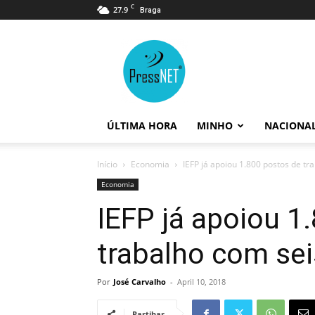
C
27.9
Braga
PressNET
ÚLTIMA HORA
MINHO
NACIONA
Início
Economia
IEFP já apoiou 1.800 postos de tr
Economia
IEFP já apoiou 1
trabalho com sei
Por
José Carvalho
-
April 10, 2018
Partihar