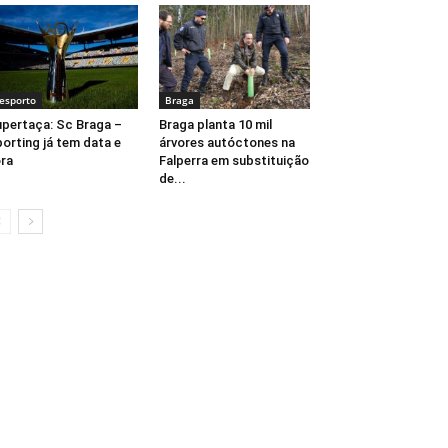
esporto
Braga
pertaça: Sc Braga –
Braga planta 10 mil
orting já tem data e
árvores autóctones na
ra
Falperra em substituição
de...