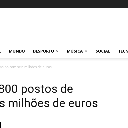
L
MUNDO
DESPORTO
MÚSICA
SOCIAL
TEC
abalho com seis milhões de euros
.800 postos de
s milhões de euros