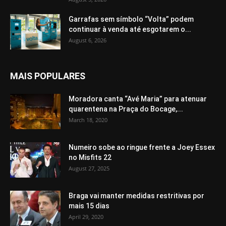
Garrafas sem símbolo “Volta” podem
continuar à venda até esgotarem o...
August 6, 2026
MAIS POPULARES
Moradora canta “Avé Maria” para atenuar
quarentena na Praça do Bocage,...
March 18, 2020
Numeiro sobe ao ringue frente a Joey Essex
no Misfits 22
August 27, 2025
Braga vai manter medidas restritivas por
mais 15 dias
April 29, 2020