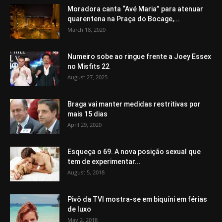
Moradora canta “Avé Maria” para atenuar
quarentena na Praça do Bocage,...
March 18, 2020
Numeiro sobe ao ringue frente a Joey Essex
no Misfits 22
August 27, 2025
Braga vai manter medidas restritivas por
mais 15 dias
April 29, 2020
Esqueça o 69. A nova posição sexual que
tem de experimentar...
August 5, 2018
Pivô da TVI mostra-se em biquíni em férias
de luxo
May 2, 2018