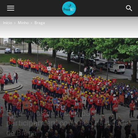
Início
Minho
Braga
Minho
Braga
Bombeiros de todo o país
participam em concurso na cidade
de Braga