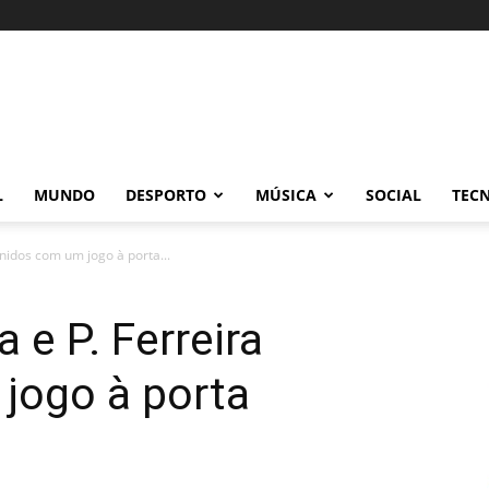
L
MUNDO
DESPORTO
MÚSICA
SOCIAL
TEC
unidos com um jogo à porta...
 e P. Ferreira
jogo à porta