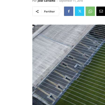
Por
José Carvalho
-
September 11, 2018
Partihar