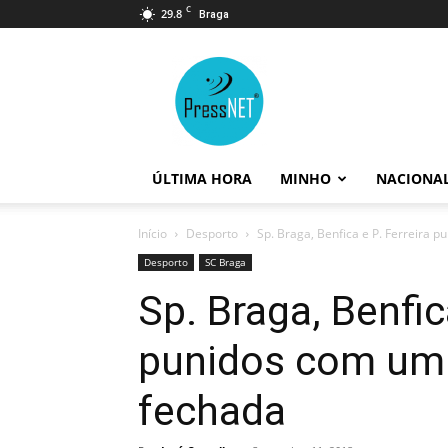
C
29.8
Braga
PressNET
ÚLTIMA HORA
MINHO
NACIONA
Início
Desporto
Sp. Braga, Benfica e P. Ferreira p
Desporto
SC Braga
Sp. Braga, Benfica
punidos com um 
fechada