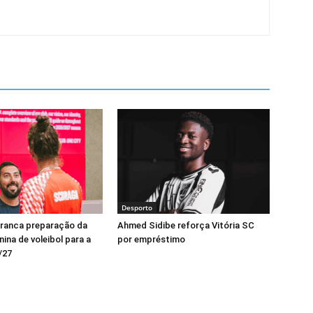
Desporto
rranca preparação da
Ahmed Sidibe reforça Vitória SC
ina de voleibol para a
por empréstimo
/27