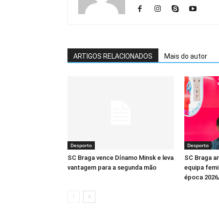
ARTIGOS RELACIONADOS
Mais do autor
Desporto
Desporto
SC Braga vence Dínamo Minsk e leva
SC Braga a
vantagem para a segunda mão
equipa femin
época 2026