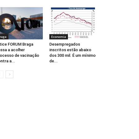
raga
Economia
tice FORUM Braga
Desempregados
ssa a acolher
inscritos estão abaixo
ocesso de vacinação
dos 300 mil. É um mínimo
ntra a...
de...