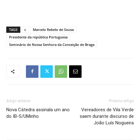
TAGS
c
Marcelo Rebelo de Sousa
Presidente da república Portuguesa
Seminário de Nossa Senhora da Conceição de Braga
Artigo anterior
Próximo artigo
Nova Cátedra assinala um ano
Vereadores de Vila Verde
do IB-S/UMinho
saem durante discurso de
João Luís Nogueira