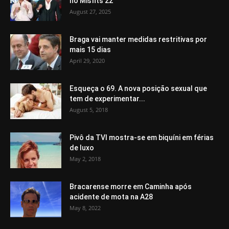
no Misfits 22
August 27, 2025
Braga vai manter medidas restritivas por
mais 15 dias
April 29, 2020
Esqueça o 69. A nova posição sexual que
tem de experimentar...
August 5, 2018
Pivô da TVI mostra-se em biquíni em férias
de luxo
May 2, 2018
Bracarense morre em Caminha após
acidente de mota na A28
May 8, 2022