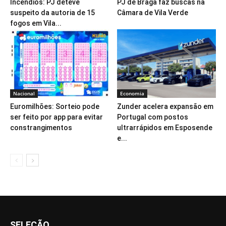
Incêndios: PJ deteve
PJ de Braga faz buscas na
suspeito da autoria de 15
Câmara de Vila Verde
fogos em Vila...
Nacional
Economia
Euromilhões: Sorteio pode
Zunder acelera expansão em
ser feito por app para evitar
Portugal com postos
constrangimentos
ultrarrápidos em Esposende
e...
SELEÇÃO