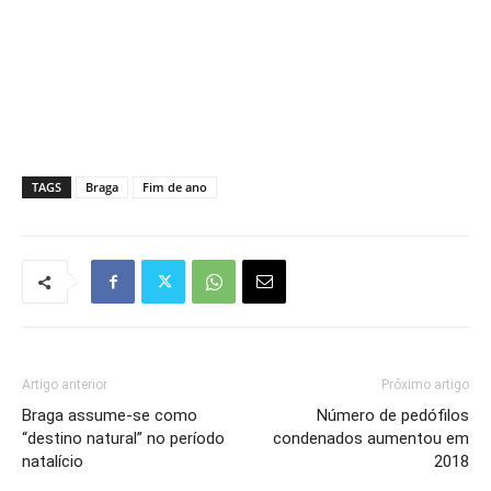
TAGS
Braga
Fim de ano
Artigo anterior
Próximo artigo
Braga assume-se como
Número de pedófilos
“destino natural” no período
condenados aumentou em
natalício
2018