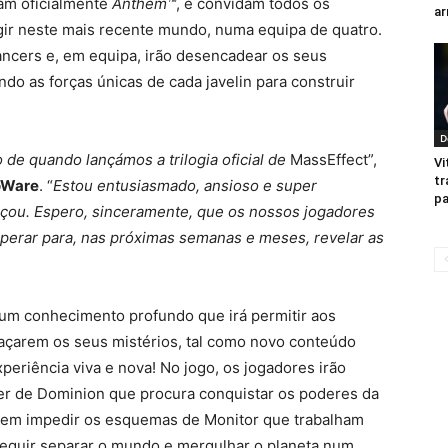
am oficialmente
Anthem™
, e convidam todos os
ar
rgir neste mais recente mundo, numa equipa de quatro.
ancers e, em equipa, irão desencadear os seus
ndo as forças únicas de cada javelin para construir
D
de quando lançámos a trilogia oficial de
MassEffect”,
Vi
tr
oWare
. “
Estou entusiasmado, ansioso e super
pa
nçou. Espero, sinceramente, que os nossos jogadores
perar para, nas próximas semanas e meses, revelar as
um conhecimento profundo que irá permitir aos
çarem os seus mistérios, tal como novo conteúdo
eriência viva e nova! No jogo, os jogadores irão
der de Dominion que procura conquistar os poderes da
evem impedir os esquemas de Monitor que trabalham
seguir separar o mundo e mergulhar o planeta num