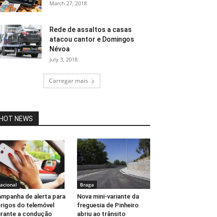
March 27, 2018
Rede de assaltos a casas
atacou cantor e Domingos
Névoa
July 3, 2018
Carregar mais
HOT NEWS
acional
Braga
mpanha de alerta para
Nova mini-variante da
rigos do telemóvel
freguesia de Pinheiro
rante a condução
abriu ao trânsito