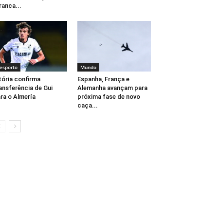
ranca...
esporto
Mundo
tória confirma
Espanha, França e
ansferência de Gui
Alemanha avançam para
ra o Almería
próxima fase de novo
caça...