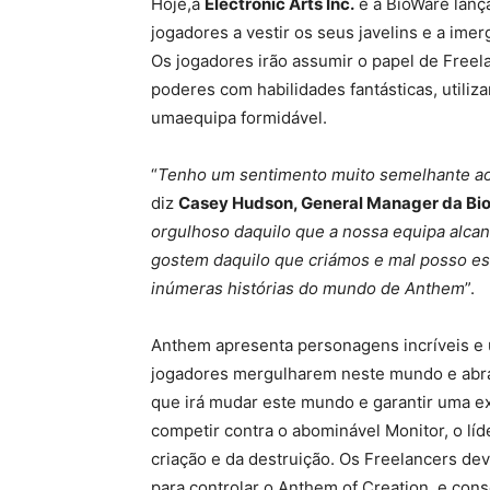
Hoje,a
Electronic Arts Inc.
e a BioWare lanç
jogadores a vestir os seus javelins e a ime
Os jogadores irão assumir o papel de Freel
poderes com habilidades fantásticas, utiliza
umaequipa formidável.
“
Tenho um sentimento muito semelhante ao 
diz
Casey Hudson, General Manager da Bi
orgulhoso daquilo que a nossa equipa alca
gostem daquilo que criámos e mal posso es
inúmeras histórias do mundo de Anthem
”.
Anthem apresenta personagens incríveis e 
jogadores mergulharem neste mundo e abra
que irá mudar este mundo e garantir uma exp
competir contra o abominável Monitor, o lí
criação e da destruição. Os Freelancers d
para controlar o Anthem of Creation, e con