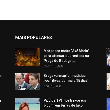
MAIS POPULARES
Moradora canta “Avé Maria”
para atenuar quarentena na
Praça do Bocage,...
March 18, 2020
s
Braga vai manter medidas
restritivas por mais 15 dias
April 29, 2020
a
Pivô da TVI mostra-se em
biquíni em férias de luxo