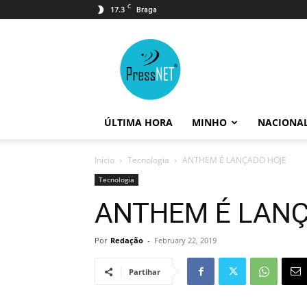
C
17.3
Braga
PressNET
ÚLTIMA HORA
MINHO
NACIONA
Início
Tecnologia
ANTHEM É LANÇADO HOJE
Tecnologia
ANTHEM É LAN
Por
Redação
-
February 22, 2019
Partihar