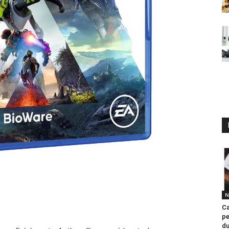
N
Ca
pe
du