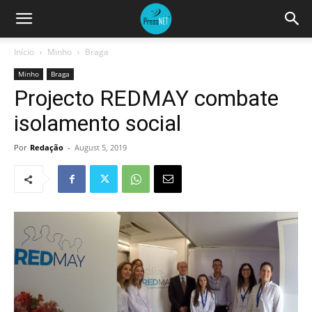
Início
Minho
Braga
Minho
Braga
Projecto REDMAY combate
isolamento social
Por
Redação
-
August 5, 2019