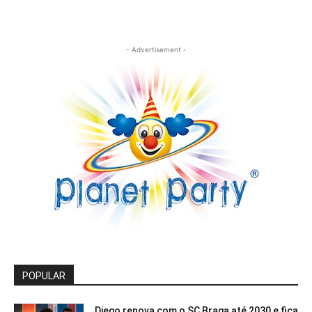
- Advertisement -
POPULAR
Diego renova com o SC Braga até 2030 e fica