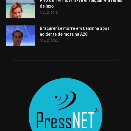
Pivô da TVI mostra-se em biquíni em férias
de luxo
May 2, 2018
Bracarense morre em Caminha após
acidente de mota na A28
May 8, 2022