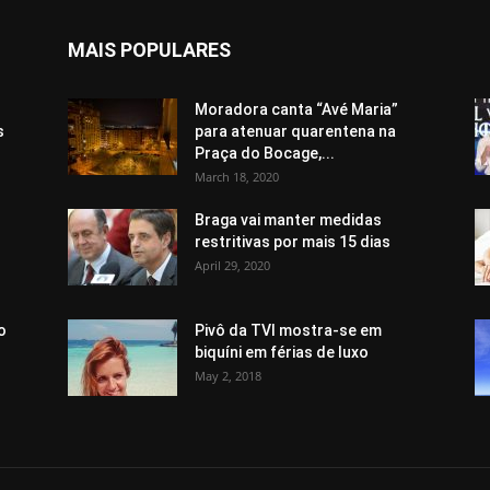
MAIS POPULARES
Moradora canta “Avé Maria”
s
para atenuar quarentena na
Praça do Bocage,...
March 18, 2020
Braga vai manter medidas
restritivas por mais 15 dias
April 29, 2020
o
Pivô da TVI mostra-se em
biquíni em férias de luxo
May 2, 2018