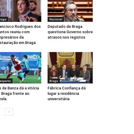
raga
Nacional
ancisco Rodrigues dos
Deputado de Braga
ntos reuniu com
questiona Governo sobre
presários da
atrasos nos registos
stauração em Braga
esporto
Braga
s de Banza dá a vitória
Fábrica Confiança dá
 Braga frente ao
lugar a residência
zela.
universitária