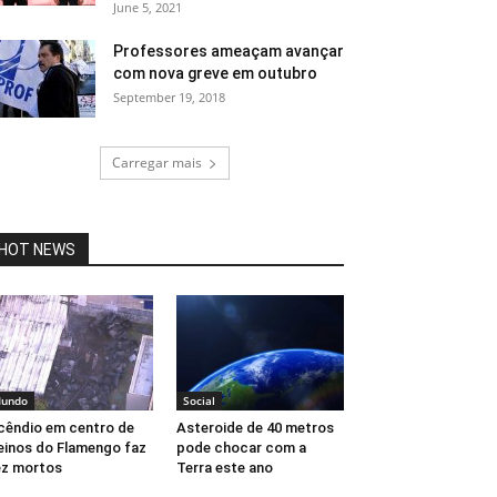
June 5, 2021
Professores ameaçam avançar
com nova greve em outubro
September 19, 2018
Carregar mais
HOT NEWS
undo
Social
cêndio em centro de
Asteroide de 40 metros
einos do Flamengo faz
pode chocar com a
z mortos
Terra este ano