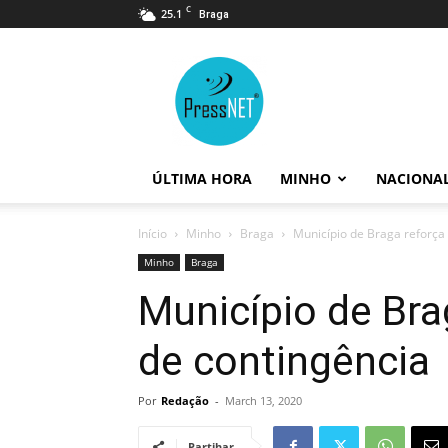
C
25.1
Braga
PressNET
ÚLTIMA HORA
MINHO
NACIONA
Início
Minho
Braga
Município de Braga reforça
Minho
Braga
Município de Bra
de contingência
Por
Redação
-
March 13, 2020
Partihar