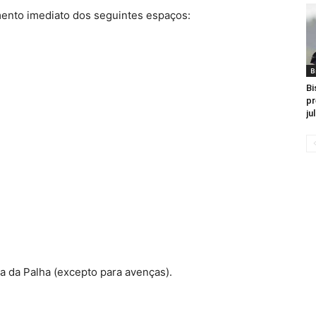
ento imediato dos seguintes espaços:
B
Bi
pr
ju
da Palha (excepto para avenças).