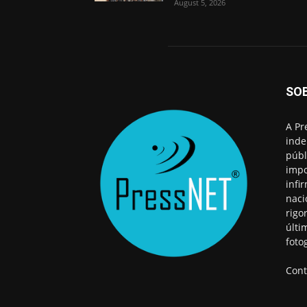
August 5, 2026
SO
A Pr
inde
públ
impo
infi
naci
rigo
últi
foto
Cont