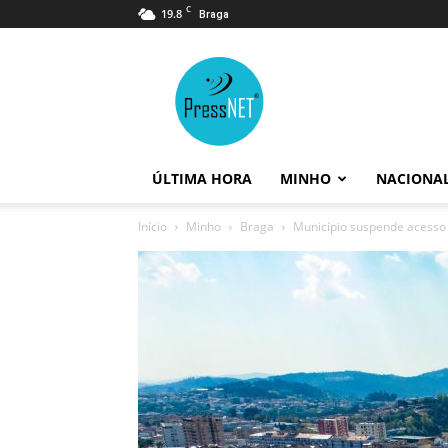
C
19.8
Braga
PressNET
ÚLTIMA HORA
MINHO
NACIONA
Início
Minho
Braga
Município suspende acesso 