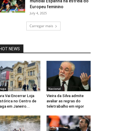
mundial Espanha na estreia do
Europeu feminino
July 4, 2025
Carregar mais
HOT NEWS
raga
Nacional
ra Vai Encerrar Loja
Vieira da Silva admite
stórica no Centro de
avaliar as regras do
aga em Janeiro...
teletrabalho em vigor