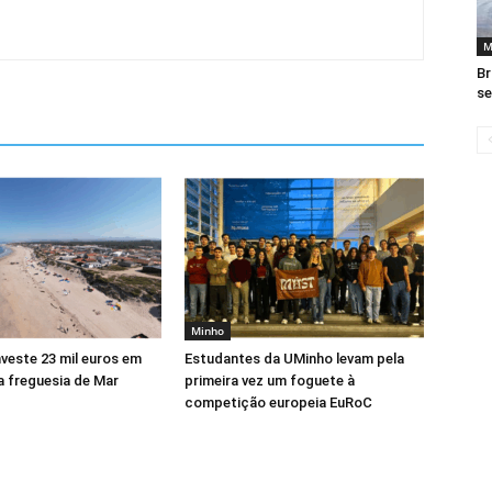
M
Br
se
Minho
veste 23 mil euros em
Estudantes da UMinho levam pela
a freguesia de Mar
primeira vez um foguete à
competição europeia EuRoC