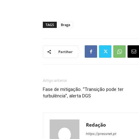
TAGS
Braga
Partihar
Artigo anterior
Fase de mitigação. “Transição pode ter
turbulência”, alerta DGS
Redação
https://pressnet.pt