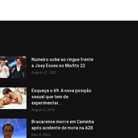
Numeiro sobe ao ringue frente
a Joey Essex no Misfits 22
August 27, 2025
Esqueça o 69. A nova posição
sexual que tem de
experimentar...
August 5, 2018
Bracarense morre em Caminha
após acidente de mota na A28
May 8, 2022