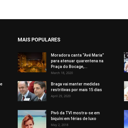
MAIS POPULARES
Moradora canta “Avé Maria”
para atenuar quarentena na
Praça do Bocage,...
March 18, 2020
de
Braga vai manter medidas
restritivas por mais 15 dias
April 29, 2020
Pivô da TVI mostra-se em
biquíni em férias de luxo
May 2, 2018