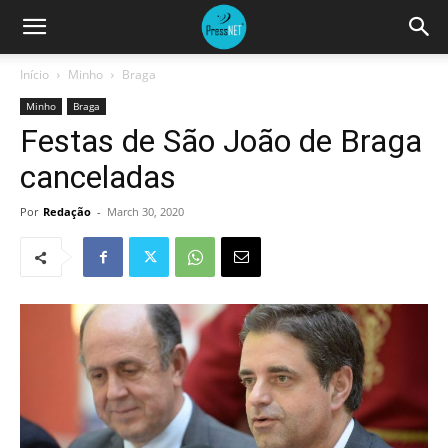
Início
Minho
Braga
Minho
Braga
Festas de São João de Braga
canceladas
Por
Redação
-
March 30, 2020