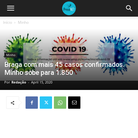
Início
Minho
Minho
Braga com mais 45 casos confirmados.
Minho sobe para 1.850
Por
Redação
-
April 15, 2020