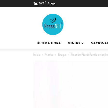
C
20.7
Braga
PressNET
ÚLTIMA HORA
MINHO
NACIONA
Início
Minho
Braga
Ricardo Rio defende criaçã