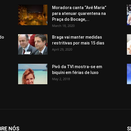
Moradora canta “Avé Maria”
para atenuar quarentena na
Praça do Bocage,...
March 18, 2020
do
Braga vai manter medidas
restritivas por mais 15 dias
April 29, 2020
Pivô da TVI mostra-se em
biquíni em férias de luxo
May 2, 2018
BRE NÓS
S