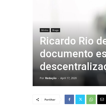
Minho
Braga
Ricardo Rio d
documento es
descentraliza
Por
Redação
-
April 17, 2020
Partihar