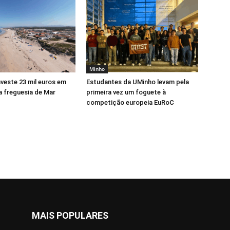
Minho
veste 23 mil euros em
Estudantes da UMinho levam pela
a freguesia de Mar
primeira vez um foguete à
competição europeia EuRoC
MAIS POPULARES