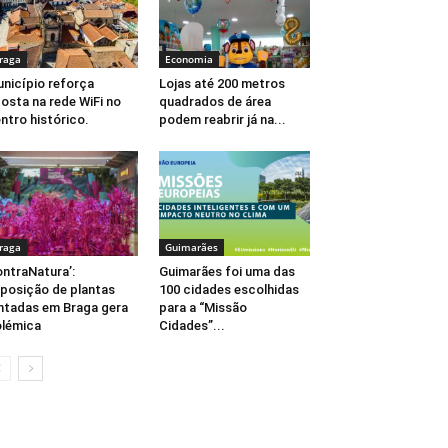
raga
Economia
nicípio reforça
Lojas até 200 metros
osta na rede WiFi no
quadrados de área
ntro histórico.
podem reabrir já na...
raga
Guimarães
ntraNatura’:
Guimarães foi uma das
posição de plantas
100 cidades escolhidas
ntadas em Braga gera
para a “Missão
lémica
Cidades”...