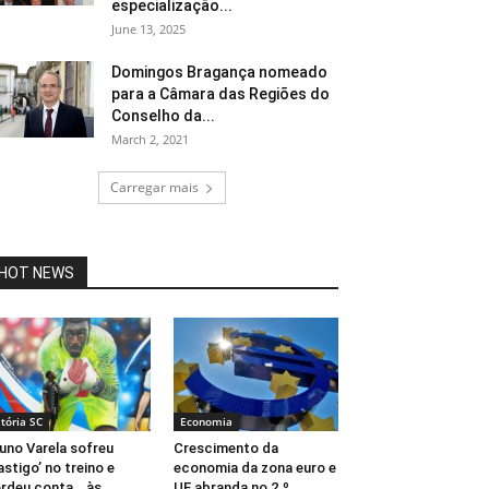
especialização...
June 13, 2025
Domingos Bragança nomeado
para a Câmara das Regiões do
Conselho da...
March 2, 2021
Carregar mais
HOT NEWS
itória SC
Economia
uno Varela sofreu
Crescimento da
astigo’ no treino e
economia da zona euro e
rdeu conta… às
UE abranda no 2.º...