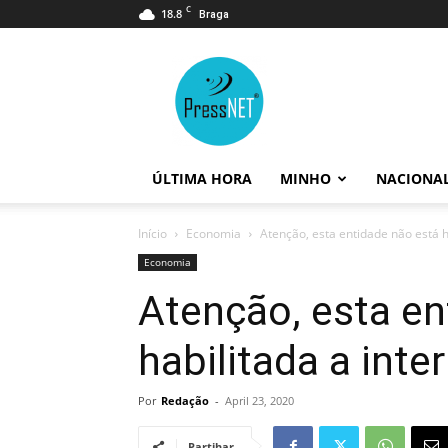
C
18.8
Braga
PressNET
ÚLTIMA HORA
MINHO
NACIONA
Início
Economia
Atenção, esta entidade não está h
Economia
Atenção, esta en
habilitada a inte
Por
Redação
-
April 23, 2020
Partihar