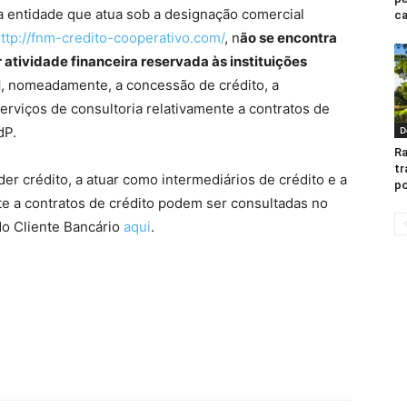
a entidade que atua sob a designação comercial
c
ttp://fnm-credito-cooperativo.com/
, n
ão se encontra
 atividade financeira reservada às instituições
l
, nomeadamente, a concessão de crédito, a
erviços de consultoria relativamente a contratos de
dP.
D
Ra
tr
der crédito, a atuar como intermediários de crédito e a
po
nte a contratos de crédito podem ser consultadas no
do Cliente Bancário
aqui
.