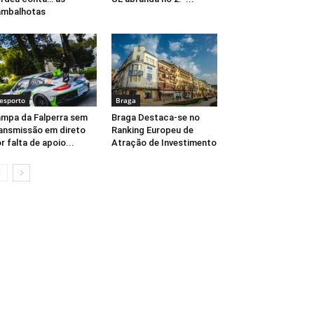
ambalhotas
esporto
Braga
mpa da Falperra sem
Braga Destaca-se no
ansmissão em direto
Ranking Europeu de
r falta de apoio...
Atração de Investimento