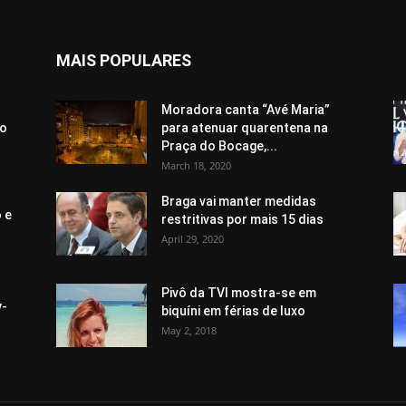
MAIS POPULARES
Moradora canta “Avé Maria”
ão
para atenuar quarentena na
Praça do Bocage,...
March 18, 2020
Braga vai manter medidas
 e
restritivas por mais 15 dias
April 29, 2020
Pivô da TVI mostra-se em
y-
biquíni em férias de luxo
May 2, 2018