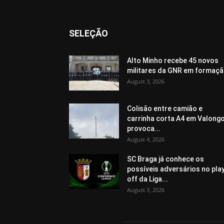
SELEÇÃO
Alto Minho recebe 45 novos
militares da GNR em formaç
August 3, 2026
Colisão entre camião e
carrinha corta A4 em Valongo
provoca...
August 4, 2026
SC Braga já conhece os
possíveis adversários no pla
off da Liga...
August 3, 2026