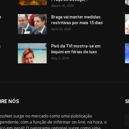
March 18, 2020
e
Braga vai manter medidas
restritivas por mais 15 dias
April 29, 2020
a
Pivô da TVI mostra-se em
biquíni em férias de luxo
May 2, 2018
BRE NÓS
S
essNet surge no mercado como uma publicação
pendente, com a função de informar on-line, na hora, o
ico em geral! O panorama regional surge como uma