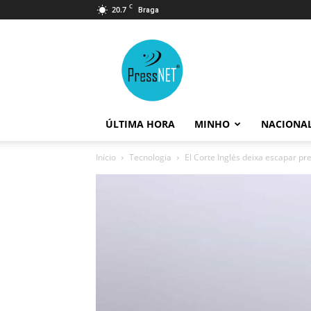
C
20.7
Braga
PressNET
ÚLTIMA HORA
MINHO
NACIONA
Início
Tecnologia
El Corte Inglés deixa escapar pr