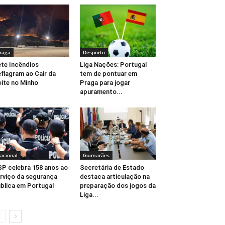
raga
Desporto
te Incêndios
Liga Nações: Portugal
flagram ao Cair da
tem de pontuar em
ite no Minho
Praga para jogar
apuramento...
acional
Guimarães
P celebra 158 anos ao
Secretária de Estado
rviço da segurança
destaca articulação na
blica em Portugal
preparação dos jogos da
Liga...