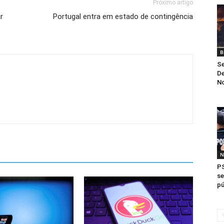
Próximo artigo
r
Portugal entra em estado de contingência
B
Se
De
No
N
PS
se
pú