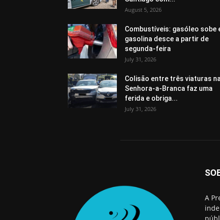
August 5, 2026
Combustíveis: gasóleo sobe 
gasolina desce a partir de
segunda-feira
July 31, 2026
Colisão entre três viaturas n
Senhora-a-Branca faz uma
ferida e obriga...
July 31, 2026
SO
A Pr
inde
públ