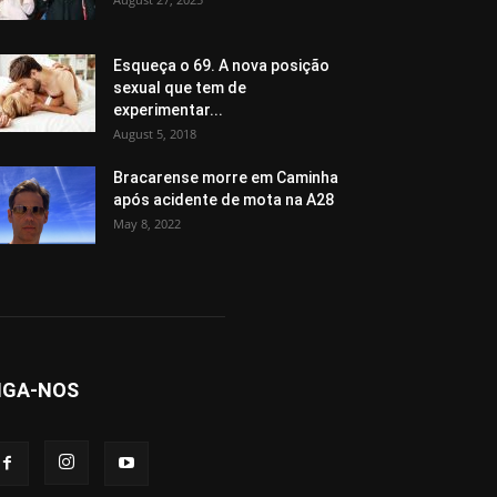
Esqueça o 69. A nova posição
sexual que tem de
experimentar...
August 5, 2018
Bracarense morre em Caminha
após acidente de mota na A28
May 8, 2022
IGA-NOS