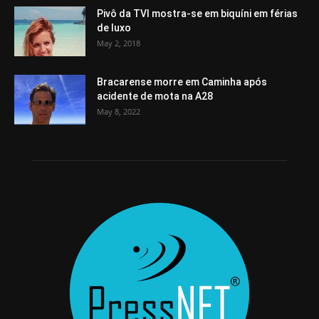
Pivô da TVI mostra-se em biquíni em férias
de luxo
May 2, 2018
Bracarense morre em Caminha após
acidente de mota na A28
May 8, 2022