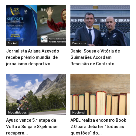
Social
Desporto
Jornalista Ariana Azevedo
Daniel Sousa e Vitória de
recebe prémio mundial de
Guimarães Acordam
jornalismo desportivo
Rescisão de Contrato
Modalidades
Nacional
Ayuso vence 5.ª etapa da
APEL realiza encontro Book
Volta à Suíça e Skjelmose
2.0 para debater “todas as
recupera...
questões” do...