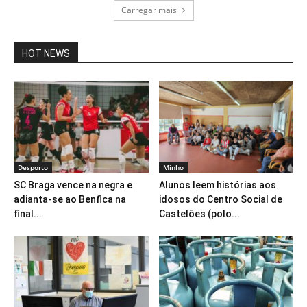
Carregar mais
HOT NEWS
Desporto
Minho
SC Braga vence na negra e
Alunos leem histórias aos
adianta-se ao Benfica na
idosos do Centro Social de
final...
Castelões (polo...