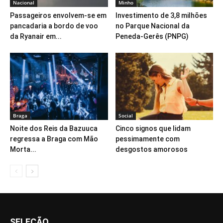
Nacional
Minho
Passageiros envolvem-se em
Investimento de 3,8 milhões
pancadaria a bordo de voo
no Parque Nacional da
da Ryanair em...
Peneda-Gerês (PNPG)
Braga
Social
Noite dos Reis da Bazuuca
Cinco signos que lidam
regressa a Braga com Mão
pessimamente com
Morta...
desgostos amorosos
SELEÇÃO