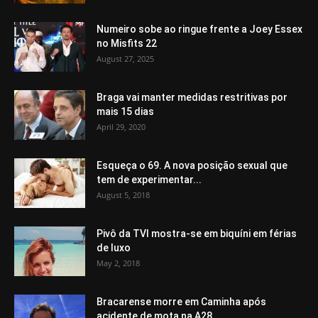
Numeiro sobe ao ringue frente a Joey Essex
no Misfits 22
August 27, 2025
Braga vai manter medidas restritivas por
mais 15 dias
April 29, 2020
Esqueça o 69. A nova posição sexual que
tem de experimentar...
August 5, 2018
Pivô da TVI mostra-se em biquíni em férias
de luxo
May 2, 2018
Bracarense morre em Caminha após
acidente de mota na A28