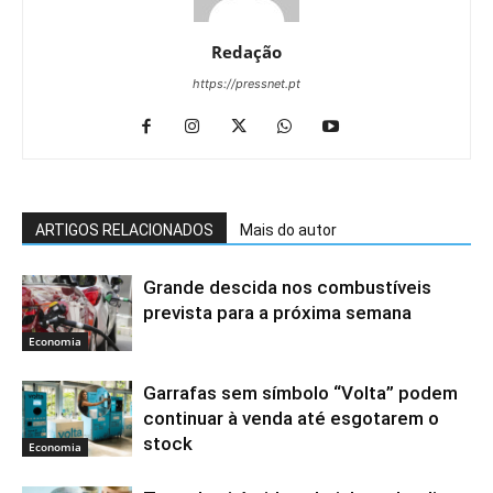
Redação
https://pressnet.pt
ARTIGOS RELACIONADOS
Mais do autor
Grande descida nos combustíveis
prevista para a próxima semana
Economia
Garrafas sem símbolo “Volta” podem
continuar à venda até esgotarem o
stock
Economia