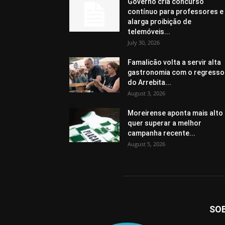
Governo cria concurso
contínuo para professores e
alarga proibição de
telemóveis...
July 30, 2026
Famalicão volta a servir alta
gastronomia com o regresso
do Arrebita...
August 3, 2026
Moreirense aponta mais alto
quer superar a melhor
campanha recente...
August 5, 2026
SO