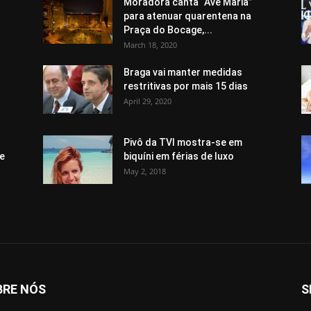
Moradora canta “Avé Maria”
para atenuar quarentena na
Praça do Bocage,...
March 18, 2020
Braga vai manter medidas
restritivas por mais 15 dias
April 29, 2020
Pivô da TVI mostra-se em
 e
biquíni em férias de luxo
May 2, 2018
BRE NÓS
S