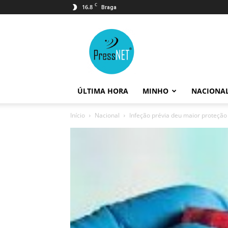
C
16.8
Braga
PressNET
ÚLTIMA HORA
MINHO
NACIONA
Início
Nacional
Infeção prévia deu maior proteção 