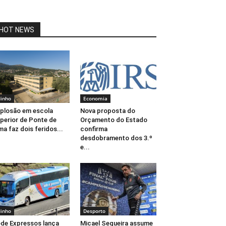
HOT NEWS
inho
Economia
plosão em escola
Nova proposta do
perior de Ponte de
Orçamento do Estado
ma faz dois feridos...
confirma
desdobramento dos 3.º
e...
inho
Desporto
de Expressos lança
Micael Sequeira assume