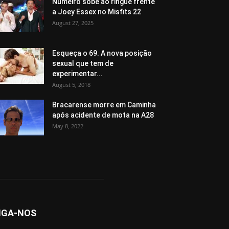
Numeiro sobe ao ringue frente
a Joey Essex no Misfits 22
August 27, 2025
Esqueça o 69. A nova posição
sexual que tem de
experimentar...
August 5, 2018
Bracarense morre em Caminha
após acidente de mota na A28
May 8, 2022
IGA-NOS