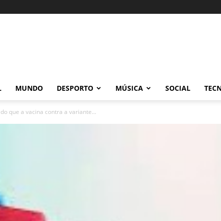
L
MUNDO
DESPORTO
MÚSICA
SOCIAL
TEC
do que a vacina contra a variante...