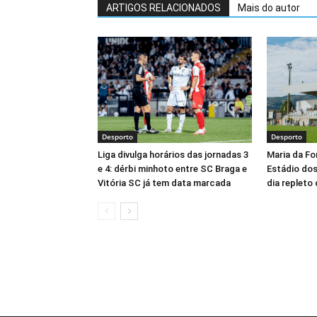
ARTIGOS RELACIONADOS
Mais do autor
Desporto
Desporto
Liga divulga horários das jornadas 3
Maria da Fo
e 4: dérbi minhoto entre SC Braga e
Estádio do
Vitória SC já tem data marcada
dia repleto