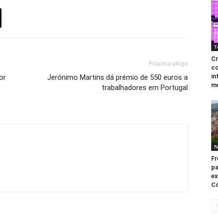
T
Cr
Próximo artigo
co
in
or
Jerónimo Martins dá prémio de 550 euros a
me
trabalhadores em Portugal
N
Fr
pa
ex
Co