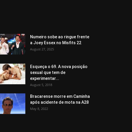
Numeiro sobe ao ringue frente
a Joey Essex no Misfits 22
August 27, 2025
Esqueça o 69. A nova posição
sexual que tem de
experimentar...
August 5, 2018
Bracarense morre em Caminha
após acidente de mota na A28
May 8, 2022