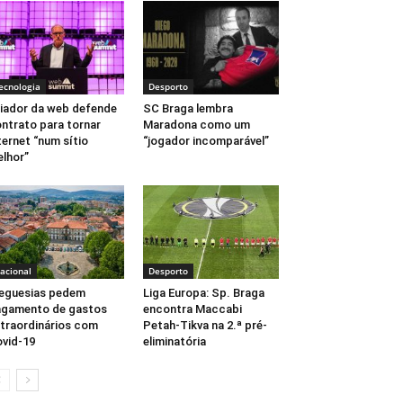
ecnologia
Desporto
iador da web defende
SC Braga lembra
ntrato para tornar
Maradona como um
ternet “num sítio
“jogador incomparável”
lhor”
acional
Desporto
eguesias pedem
Liga Europa: Sp. Braga
gamento de gastos
encontra Maccabi
traordinários com
Petah-Tikva na 2.ª pré-
vid-19
eliminatória