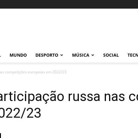
L
MUNDO
DESPORTO
MÚSICA
SOCIAL
TEC
nas competições europeias em 2022/23
rticipação russa nas 
2022/23