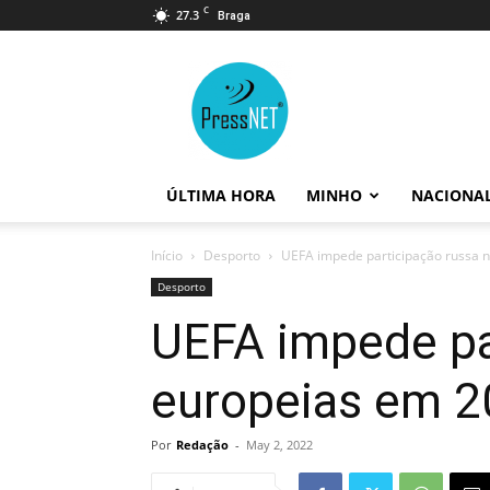
C
27.3
Braga
PressNET
ÚLTIMA HORA
MINHO
NACIONA
Início
Desporto
UEFA impede participação russa 
Desporto
UEFA impede pa
europeias em 
Por
Redação
-
May 2, 2022